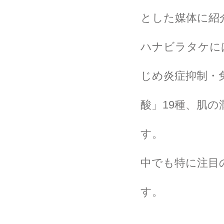
とした媒体に紹
ハナビラタケに
じめ炎症抑制・
酸」19種、肌
す。
中でも特に注目
す。