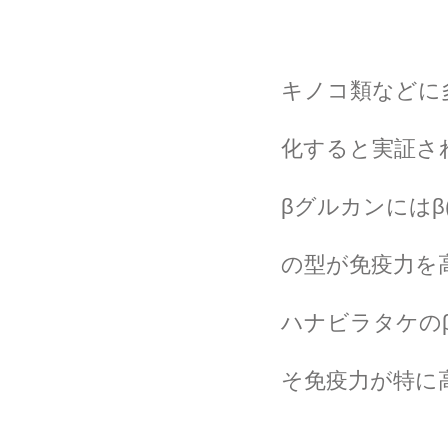
キノコ類などに
化すると実証さ
βグルカンにはβ(
の型が免疫力を
ハナビラタケのβ
そ免疫力が特に