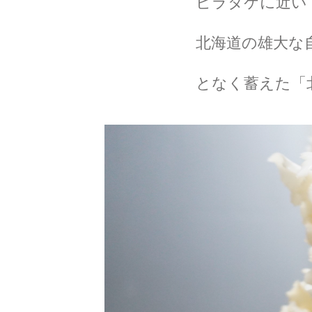
ビラタケに近い
北海道の雄大な
となく蓄えた「